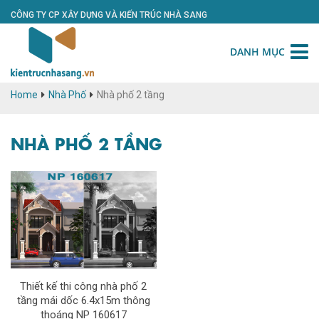
CÔNG TY CP XÂY DỰNG VÀ KIẾN TRÚC NHÀ SANG
DANH MỤC
Home
Nhà Phố
Nhà phố 2 tầng
NHÀ PHỐ 2 TẦNG
Thiết kế thi công nhà phố 2
tầng mái dốc 6.4x15m thông
thoáng NP 160617