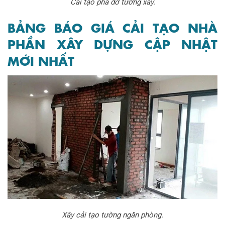
Cải tạo phá dỡ tường xây.
BẢNG BÁO GIÁ CẢI TẠO NHÀ
PHẦN XÂY DỰNG CẬP NHẬT
MỚI NHẤT
Xây cải tạo tường ngăn phòng.