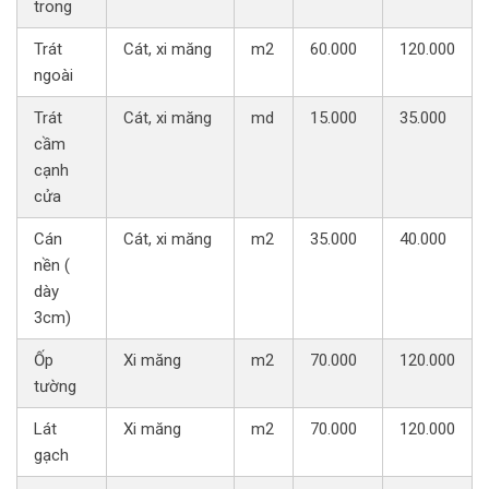
trong
Trát
Cát, xi măng
m2
60.000
120.000
ngoài
Trát
Cát, xi măng
md
15.000
35.000
cầm
cạnh
cửa
Cán
Cát, xi măng
m2
35.000
40.000
nền (
dày
3cm)
Ốp
Xi măng
m2
70.000
120.000
tường
Lát
Xi măng
m2
70.000
120.000
gạch