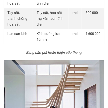
hoa sắt
tĩnh điện
Tay sắt,
Tay sắt, hoa sắt
md
800.000
thanh chống
mạ kẽm sơn tĩnh
hoa sắt
điện
Lan can kính
Kính cường lực
md
1.600.000
10mm
Bảng báo giá hoàn thiện cầu thang.