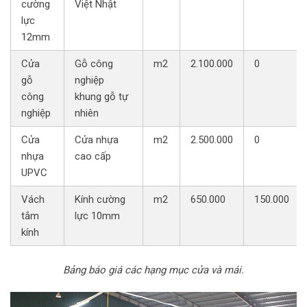
cường
Việt Nhật
lực
12mm
Cửa
Gỗ công
m2
2.100.000
0
gỗ
nghiệp
công
khung gỗ tự
nghiệp
nhiên
Cửa
Cửa nhựa
m2
2.500.000
0
nhựa
cao cấp
UPVC
Vách
Kính cường
m2
650.000
150.000
tắm
lực 10mm
kính
Bảng báo giá các hạng mục cửa và mái.