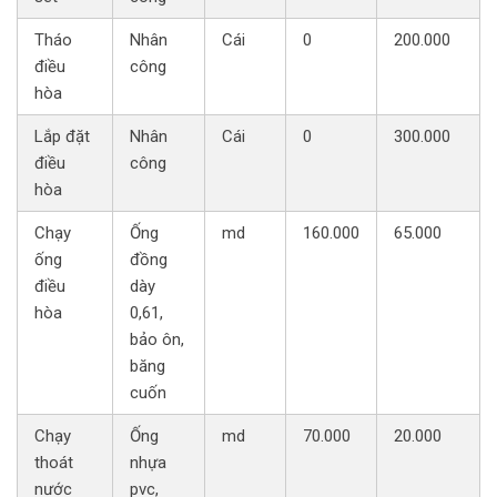
Tháo
Nhân
Cái
0
200.000
điều
công
hòa
Lắp đặt
Nhân
Cái
0
300.000
điều
công
hòa
Chạy
Ống
md
160.000
65.000
ống
đồng
điều
dày
hòa
0,61,
bảo ôn,
băng
cuốn
Chạy
Ống
md
70.000
20.000
thoát
nhựa
nước
pvc,