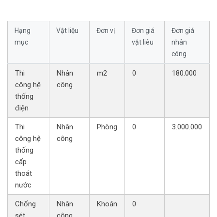
Hạng
Vật liệu
Đơn vị
Đơn giá
Đơn giá
mục
vật liêu
nhân
công
Thi
Nhân
m2
0
180.000
công hệ
công
thống
điện
Thi
Nhân
Phòng
0
3.000.000
công hệ
công
thống
cấp
thoát
nước
Chống
Nhân
Khoán
0
sét
công