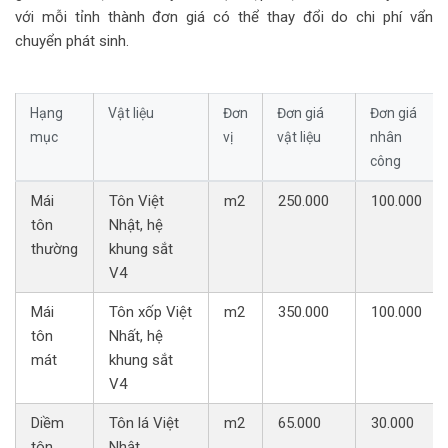
với mỗi tỉnh thành đơn giá có thể thay đổi do chi phí vẩn
chuyển phát sinh.
Hạng
Vật liệu
Đơn
Đơn giá
Đơn giá
mục
vị
vật liệu
nhân
công
Mái
Tôn Việt
m2
250.000
100.000
tôn
Nhật, hệ
thường
khung sắt
V4
Mái
Tôn xốp Việt
m2
350.000
100.000
tôn
Nhất, hệ
mát
khung sắt
V4
Diềm
Tôn lá Việt
m2
65.000
30.000
tôn
Nhật