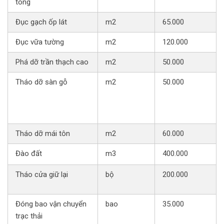
tông
Đục gạch ốp lát
m2
65.000
Đục vữa tường
m2
120.000
Phá dỡ trần thạch cao
m2
50.000
Tháo dỡ sàn gỗ
m2
50.000
Tháo dỡ mái tôn
m2
60.000
Đào đất
m3
400.000
Tháo cửa giữ lại
bộ
200.000
Đóng bao vận chuyển
bao
35.000
trạc thải