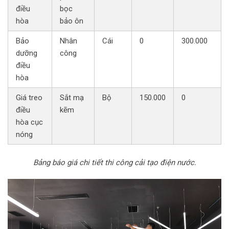
điều
bọc
hòa
bảo ôn
Bảo
Nhân
Cái
0
300.000
dưỡng
công
điều
hòa
Giá treo
Sắt mạ
Bộ
150.000
0
điều
kẽm
hòa cục
nóng
Bảng báo giá chi tiết thi công cải tạo điện nước.