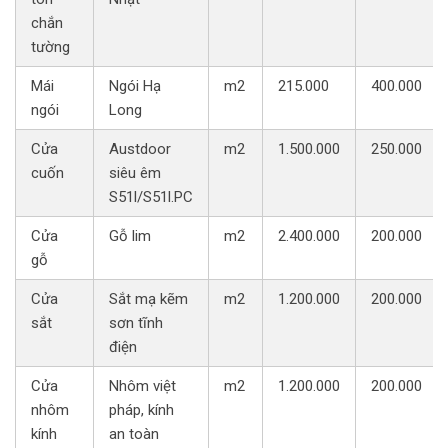
chắn
tường
Mái
Ngói Hạ
m2
215.000
400.000
ngói
Long
Cửa
Austdoor
m2
1.500.000
250.000
cuốn
siêu êm
S51l/S51l.PC
Cửa
Gỗ lim
m2
2.400.000
200.000
gỗ
Cửa
Sắt mạ kẽm
m2
1.200.000
200.000
sắt
sơn tĩnh
điện
Cửa
Nhôm việt
m2
1.200.000
200.000
nhôm
pháp, kính
kính
an toàn