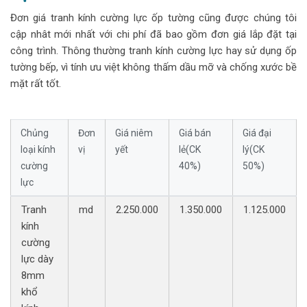
Đơn giá tranh kính cường lực ốp tường cũng được chúng tôi
cập nhât mới nhất với chi phí đã bao gồm đơn giá lắp đặt tại
công trình. Thông thường tranh kính cường lực hay sử dụng ốp
tường bếp, vì tính ưu việt không thấm dầu mỡ và chống xước bề
mặt rất tốt.
Chủng
Đơn
Giá niêm
Giá bán
Giá đại
loại kính
vị
yết
lẻ(CK
lý(CK
cường
40%)
50%)
lực
Tranh
md
2.250.000
1.350.000
1.125.000
kính
cường
lực dày
8mm
khổ