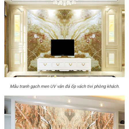
Mẫu tranh gạch men UV vân đá ốp vách tivi phòng khách.