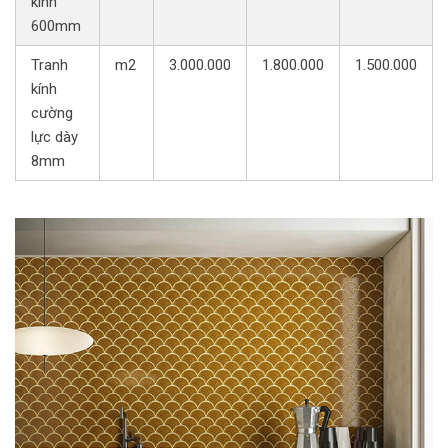
kính
600mm
Tranh
m2
3.000.000
1.800.000
1.500.000
kính
cường
lực dày
8mm