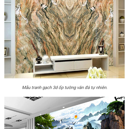
Mẫu tranh gạch 3d ốp tường vân đá tự nhiên.