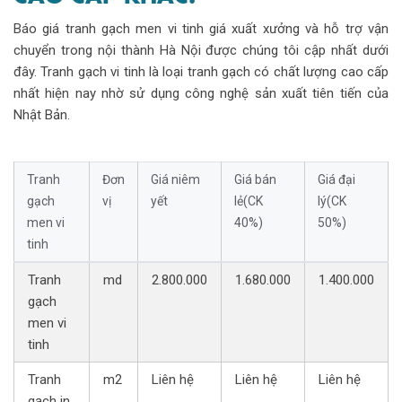
Báo giá tranh gạch men vi tinh giá xuất xưởng và hỗ trợ vận
chuyển trong nội thành Hà Nội được chúng tôi cập nhất dưới
đây. Tranh gạch vi tinh là loại tranh gạch có chất lượng cao cấp
nhất hiện nay nhờ sử dụng công nghệ sản xuất tiên tiến của
Nhật Bản.
Tranh
Đơn
Giá niêm
Giá bán
Giá đại
gạch
vị
yết
lẻ(CK
lý(CK
men vi
40%)
50%)
tinh
Tranh
md
2.800.000
1.680.000
1.400.000
gạch
men vi
tinh
Tranh
m2
Liên hệ
Liên hệ
Liên hệ
gạch in