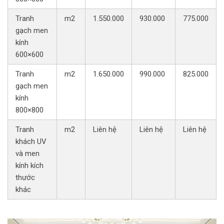
Tranh
m2
1.550.000
930.000
775.000
gạch men
kính
600×600
Tranh
m2
1.650.000
990.000
825.000
gạch men
kính
800×800
Tranh
m2
Liên hệ
Liên hệ
Liên hệ
khách UV
và men
kính kích
thước
khác