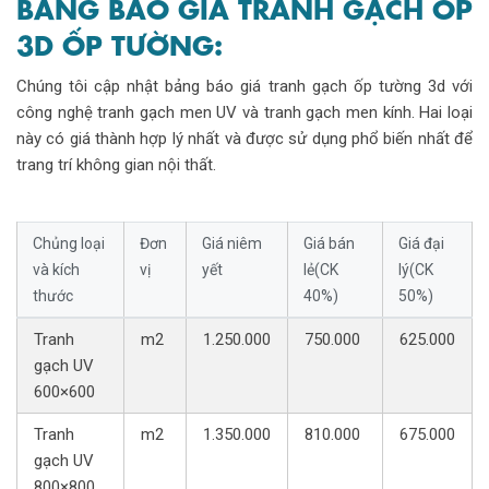
BẢNG BÁO GIÁ TRANH GẠCH ỐP
3D ỐP TƯỜNG:
Chúng tôi cập nhật bảng báo giá tranh gạch ốp tường 3d với
công nghệ tranh gạch men UV và tranh gạch men kính. Hai loại
này có giá thành hợp lý nhất và được sử dụng phổ biến nhất để
trang trí không gian nội thất.
Chủng loại
Đơn
Giá niêm
Giá bán
Giá đại
và kích
vị
yết
lẻ(CK
lý(CK
thước
40%)
50%)
Tranh
m2
1.250.000
750.000
625.000
gạch UV
600×600
Tranh
m2
1.350.000
810.000
675.000
gạch UV
800×800