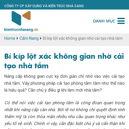
CÔNG TY CP XÂY DỰNG VÀ KIẾN TRÚC NHÀ SANG
DANH MỤC
Home
Cẩm Nang
Bí kíp lột xác không gian nhờ cải tạo nhà tắm
Bí kíp lột xác không gian nhờ cải
tạo nhà tắm
Nâng cấp không gian cực kỳ đơn giản chỉ nhờ vào việc cải tạo
nhà tắm. Vậy phương pháp cải tạo phòng tắm tắm như thế nào
là hiệu quả? Cần chú ý điều gì khi làm mới nhà tắm?
Có thể nói việc cải tạo phòng tắm là công đoạn quan trọng
nhất khi nâng cấp căn nhà. Bởi lẽ nó không chỉ quyết định tính
thẩm mỹ là còn thỏa mãn nhiều nhu cầu quan trọng khác như
yếu tố vệ sinh. Chính vì vậy, cần đặc biệt chú ý và cẩn thận khi