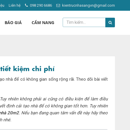
iệu
Liên hệ
098 290 6686
kientrucnhasangvn@gmail.com
BÁO GIÁ
CẨM NANG
iết kiệm chi phí
o nhà để có không gian sống rộng rãi. Theo dõi bài viết
uy nhiên không phải ai cũng có điều kiện để làm điều
yết định cải tạo nhà để có không gian tốt hơn. Tuy nhiên
 nhà 20m2
. Nếu bạn đang quan tâm vấn đề này hãy theo
h nhé.