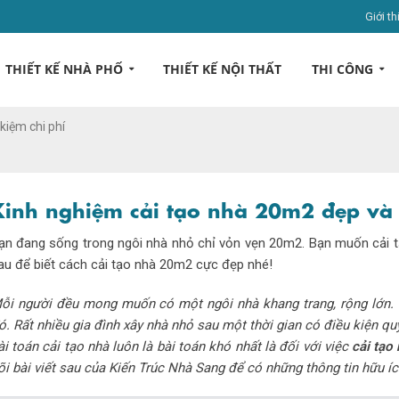
Giới th
THIẾT KẾ NHÀ PHỐ
THIẾT KẾ NỘI THẤT
THI CÔNG
kiệm chi phí
Kinh nghiệm cải tạo nhà 20m2 đẹp và t
ạn đang sống trong ngôi nhà nhỏ chỉ vỏn vẹn 20m2. Bạn muốn cải tạ
au để biết cách cải tạo nhà 20m2 cực đẹp nhé!
ỗi người đều mong muốn có một ngôi nhà khang trang, rộng lớn. T
ó. Rất nhiều gia đình xây nhà nhỏ sau một thời gian có điều kiện qu
ài toán cải tạo nhà luôn là bài toán khó nhất là đối với việc
cải tạo
õi bài viết sau của Kiến Trúc Nhà Sang để có những thông tin hữu íc