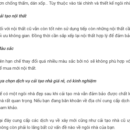
ơn chống thấm, dán xốp… Tùy thuộc vào tài chính và thiết kế ngôi nh
ải tạo nội thất
ối với nội thất cũ vẫn còn tốt nên sử dụng tiếp còn những nội thất cầ
ối ưu không gian. Đồng thời cần sắp xếp lại nội thất hợp lý để đảm b
àu sắc
ên hạn chế thay đổi quá nhiều màu sắc bởi nó sẽ không phù hợp với
ể mua mới nội thất.
ựa chọn dịch vụ cải tạo nhà giá rẻ, có kinh nghiệm
ể có một ngôi nhà đẹp sau khi cải tạo mà vẫn đảm bảo được chất lượn
hà rất quan trọng. Nếu bạn đang băn khoăn về địa chỉ cung cấp dịch v
ham khảo.
ại đây cung cấp các dịch vụ về xây mới cũng như cải tạo nhà cũ uy
hông còn phải lo lắng bất cứ vấn đề nào về ngôi nhà của bạn.