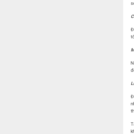
s
C
Đ
t
M
N
đ
L
Đ
n
t
T
k