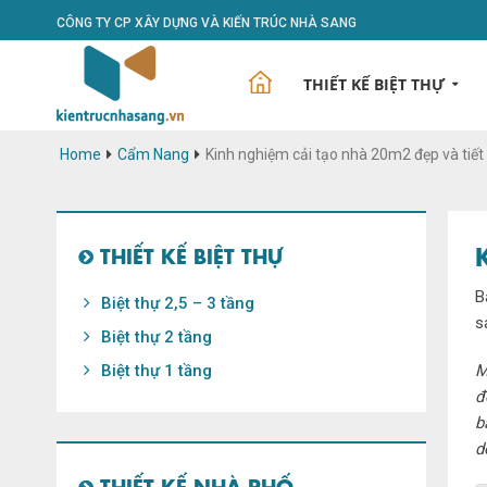
CÔNG TY CP XÂY DỰNG VÀ KIẾN TRÚC NHÀ SANG
THIẾT KẾ BIỆT THỰ
Home
Cẩm Nang
Kinh nghiệm cải tạo nhà 20m2 đẹp và tiết 
THIẾT KẾ BIỆT THỰ
B
Biệt thự 2,5 – 3 tầng
s
Biệt thự 2 tầng
Biệt thự 1 tầng
M
đ
b
d
THIẾT KẾ NHÀ PHỐ