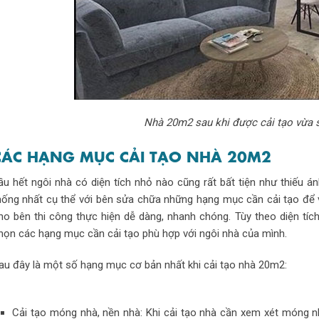
Nhà 20m2 sau khi được cải tạo vừa s
CÁC HẠNG MỤC CẢI TẠO NHÀ 20M2
ầu hết ngôi nhà có diện tích nhỏ nào cũng rất bất tiện như thiếu á
hống nhất cụ thể với bên sửa chữa những hạng mục cần cải tạo để v
ho bên thi công thực hiện dễ dàng, nhanh chóng. Tùy theo diện t
họn các hạng mục cần cải tạo phù hợp với ngôi nhà của mình.
au đây là một số hạng mục cơ bản nhất khi cải tạo nhà 20m2:
Cải tạo móng nhà, nền nhà: Khi cải tạo nhà cần xem xét móng n