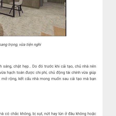
ang trọng, vừa tiện nghi
nh sáng, chật hẹp… Do đó trước khi cải tạo, chủ nhà nên
ừa hạch toán được chi phí, chủ động tài chính vừa giúp
ích mở rộng, kết cấu nhà mong muốn sau cải tạo mà bạn
hà có chắc không, bị sụt, nứt hay lún ở đâu không hoặc