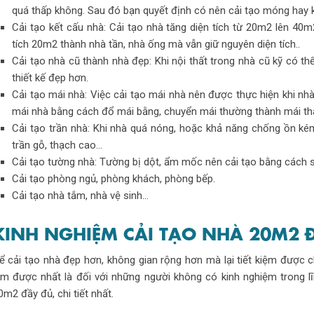
quá thấp không. Sau đó bạn quyết định có nên cải tạo móng hay
Cải tạo kết cấu nhà: Cải tạo nhà tăng diện tích từ 20m2 lên 40
tích 20m2 thành nhà tần, nhà ống mà vẫn giữ nguyên diện tích..
Cải tạo nhà cũ thành nhà đẹp: Khi nội thất trong nhà cũ kỹ có t
thiết kế đẹp hơn.
Cải tạo mái nhà: Việc cải tạo mái nhà nên được thực hiện khi nhà 
mái nhà bằng cách đổ mái bằng, chuyển mái thường thành mái thái
Cải tạo trần nhà: Khi nhà quá nóng, hoặc khả năng chống ồn kém
trần gỗ, thạch cao…
Cải tạo tường nhà: Tường bị dột, ẩm mốc nên cải tạo bằng cách 
Cải tạo phòng ngủ, phòng khách, phòng bếp.
Cải tạo nhà tắm, nhà vệ sinh…
KINH NGHIỆM CẢI TẠO NHÀ 20M2 ĐẸP
ể cải tạo nhà đẹp hơn, không gian rộng hơn mà lại tiết kiệm được c
àm được nhất là đối với những người không có kinh nghiệm trong l
0m2 đầy đủ, chi tiết nhất.