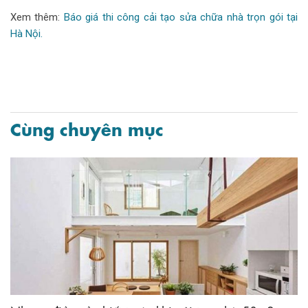
Xem thêm:
Báo giá thi công cải tạo sửa chữa nhà trọn gói tại
Hà Nội.
Cùng chuyên mục