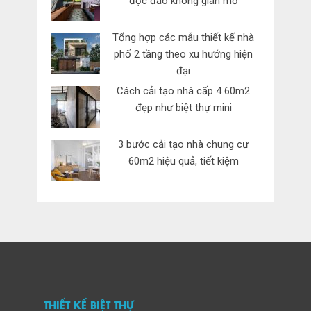
độc đáo không gian mở
Tổng hợp các mẫu thiết kế nhà
phố 2 tầng theo xu hướng hiện
đại
Cách cải tạo nhà cấp 4 60m2
đẹp như biệt thự mini
3 bước cải tạo nhà chung cư
60m2 hiệu quả, tiết kiệm
THIẾT KẾ BIỆT THỰ