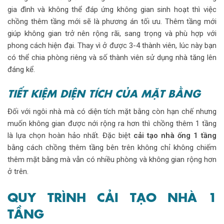
gia đình và không thể đáp ứng không gian sinh hoạt thì việc
chồng thêm tầng mới sẽ là phương án tối ưu. Thêm tầng mới
giúp không gian trở nên rộng rãi, sang trọng và phù hợp với
phong cách hiện đại. Thay vì ở được 3-4 thành viên, lúc này bạn
có thể chia phòng riêng và số thành viên sử dụng nhà tăng lên
đáng kể.
TIẾT KIỆM DIỆN TÍCH CỦA MẶT BẰNG
Đối với ngôi nhà mà có diện tích mặt bằng còn hạn chế nhưng
muốn không gian được nới rộng ra hơn thì chồng thêm 1 tầng
là lựa chọn hoàn hảo nhất. Đặc biệt
cải tạo nhà ống 1 tầng
bằng cách chồng thêm tầng bên trên không chỉ không chiếm
thêm mặt bằng mà vẫn có nhiều phòng và không gian rộng hơn
ở trên.
QUY TRÌNH CẢI TẠO NHÀ 1
TẦNG