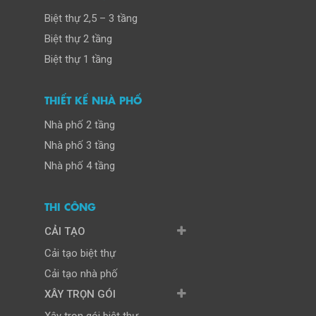
Biệt thự 2,5 – 3 tầng
Biệt thự 2 tầng
Biệt thự 1 tầng
THIẾT KẾ NHÀ PHỐ
Nhà phố 2 tầng
Nhà phố 3 tầng
Nhà phố 4 tầng
THI CÔNG
CẢI TẠO
Cải tạo biệt thự
Cải tạo nhà phố
XÂY TRỌN GÓI
Xây trọn gói biệt thự