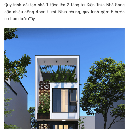
Quy trình cải tạo nhà 1 tầng lên 2 tầng tại Kiến Trúc Nhà Sang
cần nhiều công đoạn tỉ mỉ. Nhìn chung, quy trình gồm 5 bước
cơ bản dưới đây: