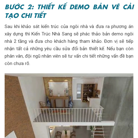
BƯỚC 2: THIẾT KẾ DEMO BẢN VẼ CẢI
TẠO CHI TIẾT
Sau khi khảo sát kiến trúc của ngôi nhà và đưa ra phương án
xây dựng thì Kiến Trúc Nhà Sang sẽ phác thảo bản demo ngôi
nhà 2 tầng và đưa cho khách hàng tham khảo. Đơn vị sẽ tiếp
nhận tất cả những yêu cầu sửa đổi bản thiết kế. Nếu bạn còn
phân vân, đội ngũ nhân viên sẽ tư vấn chi tiết những vấn đề bạn
còn chưa rõ.