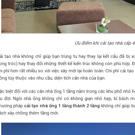
Ưu điểm khi cải tạo nhà cấp 4
ải tạo nhà không chỉ giúp bạn trùng tu hay thay lại kết cấu đã bị x
ong tróc) hay thay đổi những thiết kế kiến trúc không còn phù hợp. Đồ
hi phí hơn rất nhiều so với việc xây mới lại hoàn toàn. Chi phí cải t
ồng tùy thuộc vào nhu cầu, diện tích căn nhà của bạn.
ặc biệt đối với các căn nhà ống 1 tầng nằm trong các khu phố nhỏ hẹp
âu đời. Ngôi nhà ống không chỉ có không gian nhỏ hẹp, bí bách mà
hương pháp
cải tạo nhà ống 1 tầng thành 2 tầng
không chỉ giúp b
ách xây chồng thêm tầng mới.