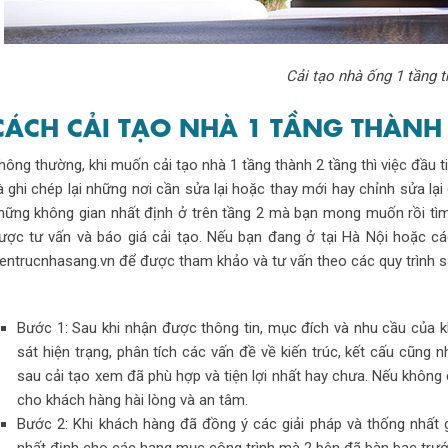
Cải tạo nhà ống 1 tầng t
CÁCH CẢI TẠO NHÀ 1 TẦNG THÀNH
hông thường, khi muốn cải tạo nhà 1 tầng thành 2 tầng thì việc đầu 
à ghi chép lại những nơi cần sửa lại hoặc thay mới hay chỉnh sửa lại
hững không gian nhất định ở trên tầng 2 mà bạn mong muốn rồi tìm k
ược tư vấn và báo giá cải tạo. Nếu bạn đang ở tại Hà Nội hoặc cá
ientrucnhasang.vn để được tham khảo và tư vấn theo các quy trình s
Bước 1: Sau khi nhận được thông tin, mục đích và nhu cầu của 
sát hiện trạng, phân tích các vấn đề về kiến trúc, kết cấu cũng
sau cải tạo xem đã phù hợp và tiện lợi nhất hay chưa. Nếu không
cho khách hàng hài lòng và an tâm.
Bước 2: Khi khách hàng đã đồng ý các giải pháp và thống nhất g
nhất định cho các hạng mục công trình mà 2 bên đã bàn bạc trướ