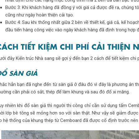
Bước 3: Khi khách hàng đã đồng ý với giá cả được đề ra, chúng tôi
cũng như ngày hoàn thiện cải tạo.
Bước 4: Sau khi thống nhất giữa 2 bên về thiết kế, giá cả, kế hoạ
đầu tiến hàng công việc vào ngày khách hàng đã định trong hợp 
CÁCH TIẾT KIỆM CHI PHÍ CẢI THIỆ
ưới đây Kiến trúc Nhà sang sẽ gợi ý đến bạn 2 cách để tiết kiệm chi p
ĐỔ SÀN GIẢ
hắc hẳn bạn đã nghe đến từ sàn giả ở đâu đó vì đây là phương án th
hường cần phải có sắt, thép để làm khung và sau đó đổ xi măng.
uy nhiên khi đổ sàn giả thì người thi công chỉ cần sử dụng tấm Cemb
hời lớp bê tông sẽ mỏng hơn so với sàn thật. Như vậy sẽ giảm được đ
o hệ thống của khung thép từ Cemboard đã được cố định trước nên th