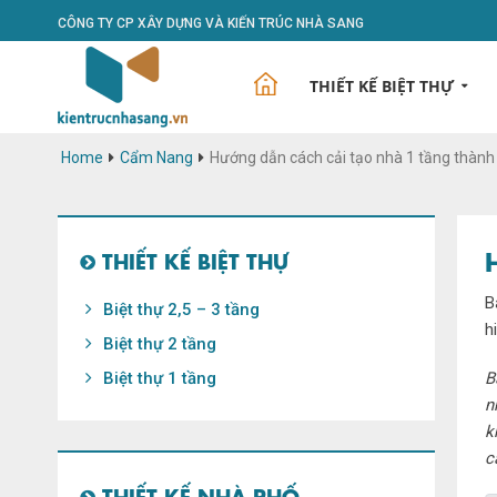
CÔNG TY CP XÂY DỰNG VÀ KIẾN TRÚC NHÀ SANG
THIẾT KẾ BIỆT THỰ
Home
Cẩm Nang
Hướng dẫn cách cải tạo nhà 1 tầng thành
THIẾT KẾ BIỆT THỰ
B
Biệt thự 2,5 – 3 tầng
h
Biệt thự 2 tầng
Biệt thự 1 tầng
B
n
k
c
THIẾT KẾ NHÀ PHỐ