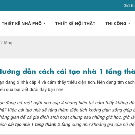
Giới th
THIẾT KẾ NHÀ PHỐ
THIẾT KẾ NỘI THẤT
THI CÔNG
 2 tầng
Hướng dẫn cách cải tạo nhà 1 tầng th
ạn đang ở nhà cấp 4 và cảm thấy thiếu diện tích. Nên đang tìm các
iểu qua bài viết dưới đây bạn nhé.
ạn đang có một ngôi nhà cấp 4 nhưng hiện tại cảm thấy không đủ
hà? Việc cải tạo nhà sẽ tăng thêm diện tích không gian sống giúp
hông gian để cả gia đình sinh hoạt chung sau những giờ học, giờ là
ách
cải tạo nhà 1 tầng thành 2 tầng
cũng như khoảng giá của nó để b