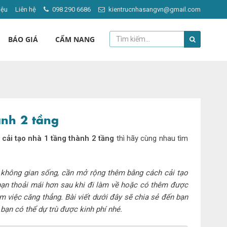
iệu
Liên hệ
098 290 6686
kientrucnhasangvn@gmail.com
BÁO GIÁ
CẨM NANG
ành 2 tầng
h
cải tạo nhà 1 tầng thành 2 tầng
thì hãy cùng nhau tìm
 không gian sống, cần mở rộng thêm bằng cách cải tạo
 bạn thoải mái hơn sau khi đi làm về hoặc có thêm được
m việc căng thẳng. Bài viết dưới đây sẽ chia sẻ đến bạn
ạn có thể dự trù được kinh phí nhé.