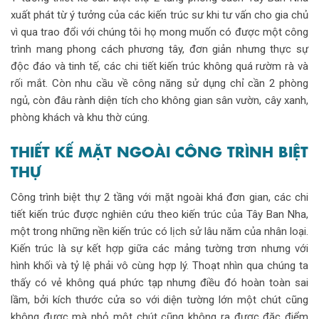
xuất phát từ ý tưởng của các kiến trúc sư khi tư vấn cho gia chủ
vì qua trao đổi với chúng tôi họ mong muốn có được một công
trình mang phong cách phương tây, đơn giản nhưng thực sự
độc đáo và tinh tế, các chi tiết kiến trúc không quá rườm rà và
rối mắt. Còn nhu cầu về công năng sử dụng chỉ cần 2 phòng
ngủ, còn đâu rành diện tích cho không gian sân vườn, cây xanh,
phòng khách và khu thờ cúng.
THIẾT KẾ MẶT NGOÀI CÔNG TRÌNH BIỆT
THỰ
Công trình biệt thự 2 tầng với mặt ngoài khá đơn gian, các chi
tiết kiến trúc được nghiên cứu theo kiến trúc của Tây Ban Nha,
một trong những nền kiến trúc có lịch sử lâu năm của nhân loại.
Kiến trúc là sự kết hợp giữa các mảng tường trơn nhưng với
hình khối và tỷ lệ phải vô cùng hợp lý. Thoạt nhìn qua chúng ta
thấy có vẻ không quá phức tạp nhưng điều đó hoàn toàn sai
lầm, bởi kích thước cửa so với diện tường lớn một chút cũng
không được mà nhỏ một chút cũng không ra được đặc điểm