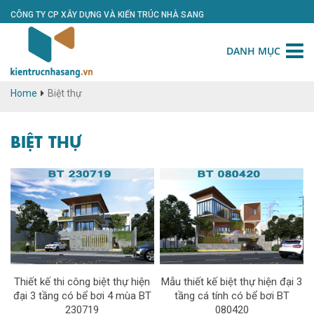
CÔNG TY CP XÂY DỰNG VÀ KIẾN TRÚC NHÀ SANG
DANH MỤC
Home
Biệt thự
BIỆT THỰ
Thiết kế thi công biệt thự hiện
Mẫu thiết kế biệt thự hiện đại 3
đại 3 tầng có bể bơi 4 mùa BT
tầng cá tính có bể bơi BT
230719
080420